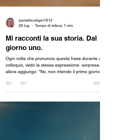
paolafreudiger1612
26 lug
Tempo di lettura: 1 min
Mi racconti la sua storia. Dal
giorno uno.
Ogni volta che pronuncio questa frase durante un
colloquio, vedo la stessa espressione: sorpresa. E
allora aggiungo: "No, non intendo il primo giorno di
lavoro, intendo il primo giorno della sua vita."
Dopo 26 anni nella ricerca e selezione del
personale, conosco abbastanza bene le
responsabilità e le mansioni di un'impiegata
amministrativa, di un responsabile vendite, di un
contabile o di un direttore. Per questo non mi
interessa che una persona mi descriva
semplicemente il